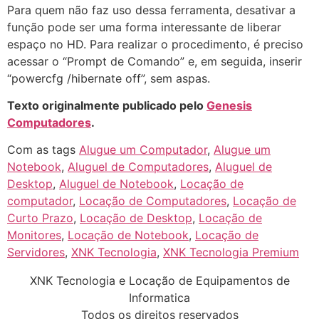
Para quem não faz uso dessa ferramenta, desativar a
função pode ser uma forma interessante de liberar
espaço no HD. Para realizar o procedimento, é preciso
acessar o “Prompt de Comando” e, em seguida, inserir
“powercfg /hibernate off”, sem aspas.
Texto originalmente publicado pelo
Genesis
Computadores
.
Com as tags
Alugue um Computador
,
Alugue um
Notebook
,
Aluguel de Computadores
,
Aluguel de
Desktop
,
Aluguel de Notebook
,
Locação de
computador
,
Locação de Computadores
,
Locação de
Curto Prazo
,
Locação de Desktop
,
Locação de
Monitores
,
Locação de Notebook
,
Locação de
Servidores
,
XNK Tecnologia
,
XNK Tecnologia Premium
XNK Tecnologia e Locação de Equipamentos de
Informatica
Todos os direitos reservados