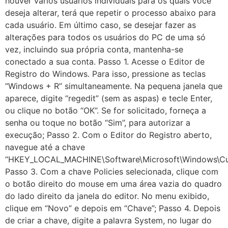
houver vários usuários individuais para os quais você
deseja alterar, terá que repetir o processo abaixo para
cada usuário. Em último caso, se desejar fazer as
alterações para todos os usuários do PC de uma só
vez, incluindo sua própria conta, mantenha-se
conectado a sua conta. Passo 1. Acesse o Editor de
Registro do Windows. Para isso, pressione as teclas
“Windows + R” simultaneamente. Na pequena janela que
aparece, digite “regedit” (sem as aspas) e tecle Enter,
ou clique no botão “OK”. Se for solicitado, forneça a
senha ou toque no botão “Sim”, para autorizar a
execução; Passo 2. Com o Editor do Registro aberto,
navegue até a chave
“HKEY_LOCAL_MACHINE\Software\Microsoft\Windows\Curre
Passo 3. Com a chave Policies selecionada, clique com
o botão direito do mouse em uma área vazia do quadro
do lado direito da janela do editor. No menu exibido,
clique em “Novo” e depois em “Chave”; Passo 4. Depois
de criar a chave, digite a palavra System, no lugar do