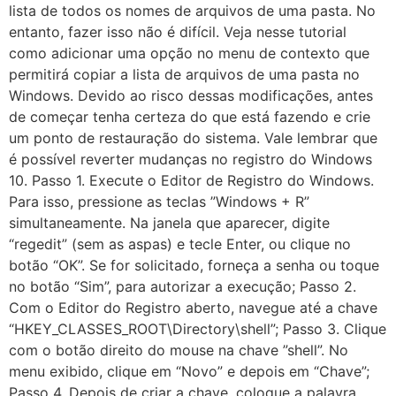
lista de todos os nomes de arquivos de uma pasta. No
entanto, fazer isso não é difícil. Veja nesse tutorial
como adicionar uma opção no menu de contexto que
permitirá copiar a lista de arquivos de uma pasta no
Windows. Devido ao risco dessas modificações, antes
de começar tenha certeza do que está fazendo e crie
um ponto de restauração do sistema. Vale lembrar que
é possível reverter mudanças no registro do Windows
10. Passo 1. Execute o Editor de Registro do Windows.
Para isso, pressione as teclas ”Windows + R”
simultaneamente. Na janela que aparecer, digite
“regedit” (sem as aspas) e tecle Enter, ou clique no
botão “OK”. Se for solicitado, forneça a senha ou toque
no botão “Sim”, para autorizar a execução; Passo 2.
Com o Editor do Registro aberto, navegue até a chave
“HKEY_CLASSES_ROOT\Directory\shell”; Passo 3. Clique
com o botão direito do mouse na chave ”shell”. No
menu exibido, clique em “Novo” e depois em “Chave”;
Passo 4. Depois de criar a chave, coloque a palavra