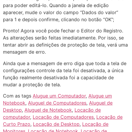
para poder editá-lo. Quando a janela de edição
aparecer, mude o valor do campo “Dados do valor”
para 1 e depois confirme, clicando no botão “OK”;
Pronto! Agora você pode fechar o Editor do Registro.
As alterações serão feitas imediatamente. Por isso, se
tentar abrir as definições de proteção de tela, verá uma
mensagem de erro.
Ainda que a mensagem de erro diga que toda a tela de
configurações controle da tela foi desativada, a única
função realmente desativada foi a capacidade de
mudar a proteção de tela.
Com as tags
Alugue um Computador
,
Alugue um
Notebook
,
Aluguel de Computadores
,
Aluguel de
Desktop
,
Aluguel de Notebook
,
Locação de
computador
,
Locação de Computadores
,
Locação de
Curto Prazo
,
Locação de Desktop
,
Locação de
Monitores
,
Locação de Notebook
,
Locação de