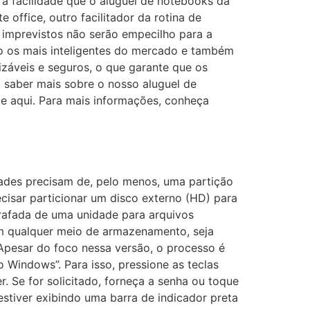
a facilidade que o aluguel de notebooks da
office, outro facilitador da rotina de
imprevistos não serão empecilho para a
são os mais inteligentes do mercado e também
izáveis e seguros, o que garante que os
 saber mais sobre o nosso aluguel de
ue aqui. Para mais informações, conheça
dades precisam de, pelo menos, uma partição
isar particionar um disco externo (HD) para
rafada de uma unidade para arquivos
com qualquer meio de armazenamento, seja
 Apesar do foco nessa versão, o processo é
 Windows”. Para isso, pressione as teclas
. Se for solicitado, forneça a senha ou toque
estiver exibindo uma barra de indicador preta