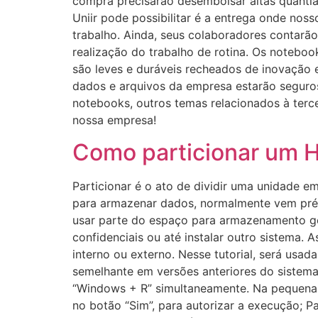
compra precisarão desembolsar altas quantia
Uniir pode possibilitar é a entrega onde nos
trabalho. Ainda, seus colaboradores contar
realização do trabalho de rotina. Os noteboo
são leves e duráveis recheados de inovação 
dados e arquivos da empresa estarão seguro
notebooks, outros temas relacionados à terce
nossa empresa!
Como particionar um 
Particionar é o ato de dividir uma unidade e
para armazenar dados, normalmente vem pré-
usar parte do espaço para armazenamento ger
confidenciais ou até instalar outro sistema
interno ou externo. Nesse tutorial, será us
semelhante em versões anteriores do sistema 
“Windows + R” simultaneamente. Na pequena ja
no botão “Sim”, para autorizar a execução; P