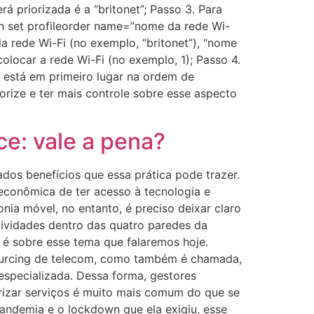
á priorizada é a “britonet”; Passo 3. Para
n set profileorder name=”nome da rede Wi-
da rede Wi-Fi (no exemplo, “britonet”), “nome
olocar a rede Wi-Fi (no exemplo, 1); Passo 4.
 está em primeiro lugar na ordem de
orize e ter mais controle sobre esse aspecto
e: vale a pena?
dos benefícios que essa prática pode trazer.
 econômica de ter acesso à tecnologia e
nia móvel, no entanto, é preciso deixar claro
tividades dentro das quatro paredes da
 é sobre esse tema que falaremos hoje.
tsourcing de telecom, como também é chamada,
 especializada. Dessa forma, gestores
irizar serviços é muito mais comum do que se
pandemia e o lockdown que ela exigiu, esse