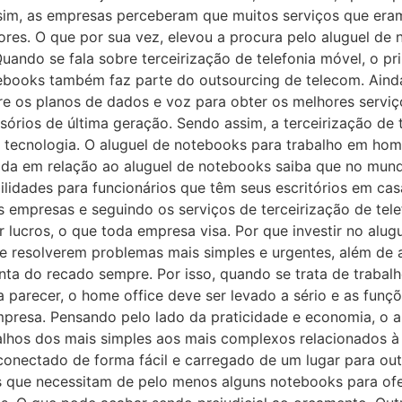
Assim, as empresas perceberam que muitos serviços que era
res. O que por sua vez, elevou a procura pelo aluguel de
 Quando se fala sobre terceirização de telefonia móvel, o 
tebooks também faz parte do outsourcing de telecom. Ainda
e os planos de dados e voz para obter os melhores serviços
sórios de última geração. Sendo assim, a terceirização de 
 tecnologia. O aluguel de notebooks para trabalho em home
ida em relação ao aluguel de notebooks saiba que no mund
bilidades para funcionários que têm seus escritórios em ca
 empresas e seguindo os serviços de terceirização de tele
 lucros, o que toda empresa visa. Por que investir no alu
e resolverem problemas mais simples e urgentes, além de 
onta do recado sempre. Por isso, quando se trata de traba
sa parecer, o home office deve ser levado a sério e as fu
mpresa. Pensando pelo lado da praticidade e economia, o a
alhos dos mais simples aos mais complexos relacionados à
onectado de forma fácil e carregado de um lugar para ou
s que necessitam de pelo menos alguns notebooks para of