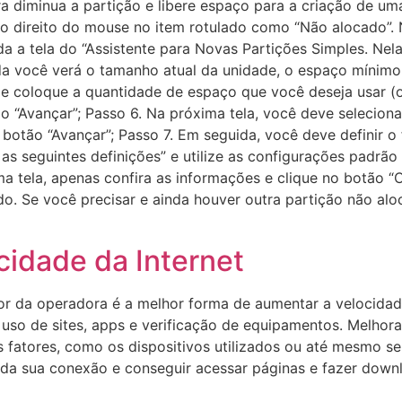
a diminua a partição e libere espaço para a criação de uma
ão direito do mouse no item rotulado como “Não alocado”. 
 a tela do “Assistente para Novas Partições Simples. Nela,
bida você verá o tamanho atual da unidade, o espaço mínim
 coloque a quantidade de espaço que você deseja usar (o
 “Avançar”; Passo 6. Na próxima tela, você deve selecionar
botão “Avançar”; Passo 7. Em seguida, você deve definir o
 seguintes definições” e utilize as configurações padrão 
ma tela, apenas confira as informações e clique no botão “
do. Se você precisar e ainda houver outra partição não alo
idade da Internet
or da operadora é a melhor forma de aumentar a velocidad
 uso de sites, apps e verificação de equipamentos. Melhor
s fatores, como os dispositivos utilizados ou até mesmo s
r da sua conexão e conseguir acessar páginas e fazer down