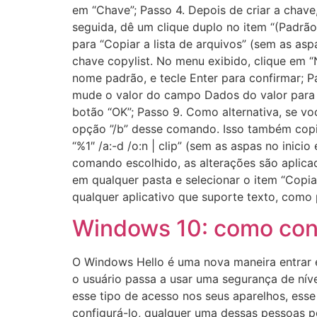
em “Chave”; Passo 4. Depois de criar a chave,
seguida, dê um clique duplo no item “(Padrã
para “Copiar a lista de arquivos” (sem as as
chave copylist. No menu exibido, clique em “
nome padrão, e tecle Enter para confirmar; P
mude o valor do campo Dados do valor para “cm
botão “OK”; Passo 9. Como alternativa, se v
opção ”/b” desse comando. Isso também copia
“%1″ /a:-d /o:n | clip” (sem as aspas no inic
comando escolhido, as alterações são aplica
em qualquer pasta e selecionar o item “Copia
qualquer aplicativo que suporte texto, com
Windows 10: como conf
O Windows Hello é uma nova maneira entrar e
o usuário passa a usar uma segurança de níve
esse tipo de acesso nos seus aparelhos, ess
configurá-lo, qualquer uma dessas pessoas po