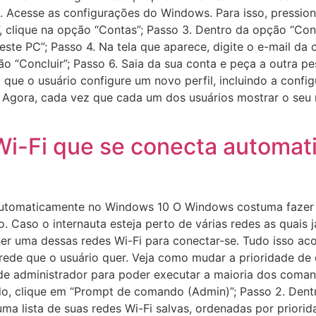
 Acesse as configurações do Windows. Para isso, pression
, clique na opção “Contas”; Passo 3. Dentro da opção “Cont
este PC”; Passo 4. Na tela que aparece, digite o e-mail da
tão “Concluir”; Passo 6. Saia da sua conta e peça a outra p
rá que o usuário configure um novo perfil, incluindo a con
o! Agora, cada vez que cada um dos usuários mostrar o seu
 Wi-Fi que se conecta automa
 automaticamente no Windows 10 O Windows costuma faze
o. Caso o internauta esteja perto de várias redes as quais
her uma dessas redes Wi-Fi para conectar-se. Tudo isso ac
 rede que o usuário quer. Veja como mudar a prioridade de
 administrador para poder executar a maioria dos comando
do, clique em “Prompt de comando (Admin)”; Passo 2. Den
uma lista de suas redes Wi-Fi salvas, ordenadas por prior