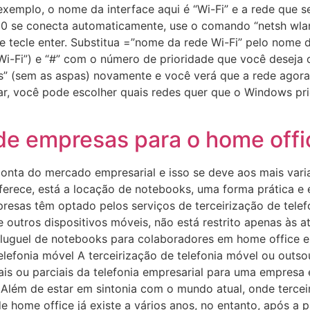
exemplo, o nome da interface aqui é “Wi-Fi” e a rede que ser
10 se conecta automaticamente, use o comando “netsh wla
 e tecle enter. Substitua =”nome da rede Wi-Fi” pelo nome 
Wi-Fi”) e “#” com o número de prioridade que você deseja c
s” (sem as aspas) novamente e você verá que a rede agora
ar, você pode escolher quais redes quer que o Windows pri
e empresas para o home offic
conta do mercado empresarial e isso se deve aos mais varia
oferece, está a locação de notebooks, uma forma prática e
resas têm optado pelos serviços de terceirização de telefo
outros dispositivos móveis, não está restrito apenas às a
 aluguel de notebooks para colaboradores em home office e
elefonia móvel A terceirização de telefonia móvel ou ou
tais ou parciais da telefonia empresarial para uma empresa
 Além de estar em sintonia com o mundo atual, onde terce
e home office já existe a vários anos, no entanto, após a 