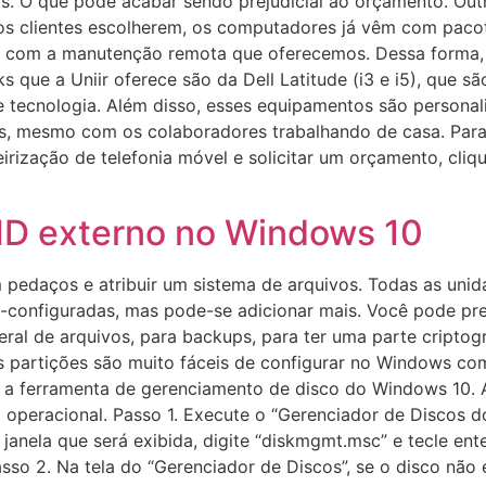
s. O que pode acabar sendo prejudicial ao orçamento. Outr
sos clientes escolherem, os computadores já vêm com pacote 
ão com a manutenção remota que oferecemos. Dessa forma, 
ks que a Uniir oferece são da Dell Latitude (i3 e i5), que 
e tecnologia. Além disso, esses equipamentos são personal
s, mesmo com os colaboradores trabalhando de casa. Para
irização de telefonia móvel e solicitar um orçamento, cliq
HD externo no Windows 10
m pedaços e atribuir um sistema de arquivos. Todas as uni
configuradas, mas pode-se adicionar mais. Você pode prec
al de arquivos, para backups, para ter uma parte criptog
. As partições são muito fáceis de configurar no Windows 
ada a ferramenta de gerenciamento de disco do Windows 10.
operacional. Passo 1. Execute o “Gerenciador de Discos do
nela que será exibida, digite “diskmgmt.msc” e tecle enter
asso 2. Na tela do “Gerenciador de Discos”, se o disco não 