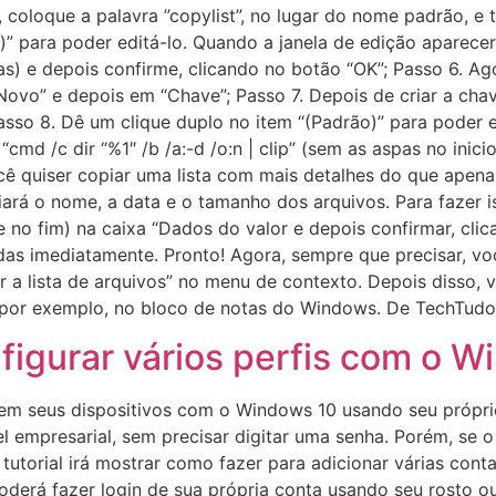
 coloque a palavra ”copylist”, no lugar do nome padrão, e 
o)” para poder editá-lo. Quando a janela de edição aparec
pas) e depois confirme, clicando no botão “OK”; Passo 6. A
Novo” e depois em “Chave”; Passo 7. Depois de criar a cha
asso 8. Dê um clique duplo no item “(Padrão)” para poder e
d /c dir “%1″ /b /a:-d /o:n | clip” (sem as aspas no inicio
ocê quiser copiar uma lista com mais detalhes do que apen
rá o nome, a data e o tamanho dos arquivos. Para fazer is
io e no fim) na caixa “Dados do valor e depois confirmar, c
das imediatamente. Pronto! Agora, sempre que precisar, v
r a lista de arquivos” no menu de contexto. Depois disso,
o por exemplo, no bloco de notas do Windows. De TechTudo
igurar vários perfis com o W
m seus dispositivos com o Windows 10 usando seu próprio
l empresarial, sem precisar digitar uma senha. Porém, se 
e tutorial irá mostrar como fazer para adicionar várias c
derá fazer login de sua própria conta usando seu rosto ou